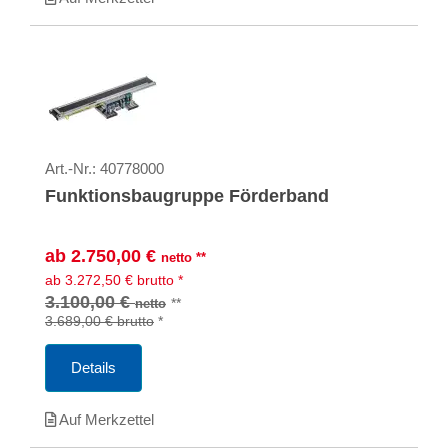
Art.-Nr.:
40778000
Funktionsbaugruppe Förderband
ab
2.750,00
€
netto
**
ab
3.272,50
€
brutto
*
3.100,00 €
**
netto
3.689,00 €
brutto
*
Details
Auf Merkzettel