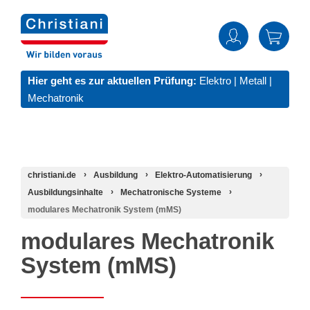
Hier geht es zur aktuellen Prüfung:
Elektro
|
Metall
|
Mechatronik
christiani.de
Ausbildung
Elektro-Automatisierung
Ausbildungsinhalte
Mechatronische Systeme
modulares Mechatronik System (mMS)
modulares Mechatronik
System (mMS)