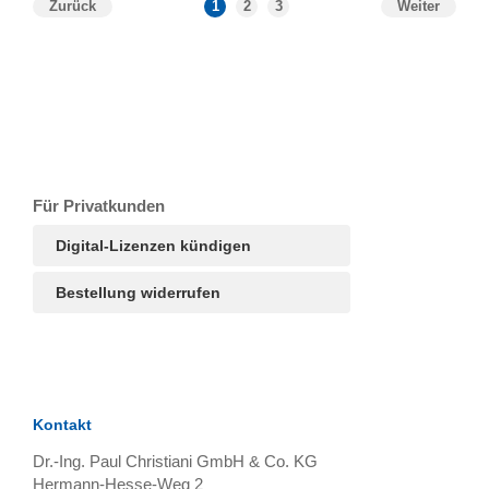
Zurück
1
2
3
Weiter
T
Ar
R
S
B
Für Privatkunden
Digital-Lizenzen kündigen
Bestellung widerrufen
Kontakt
Dr.-Ing. Paul Christiani GmbH & Co. KG
Hermann-Hesse-Weg 2