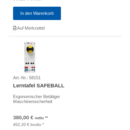
In den Warenkorb
Auf Merkzettel
Art.-Nr.:
58151
Lerntafel SAFEBALL
Ergonomischer Betätiger
Maschinensicherheit
380,00
€
netto
**
452,20
€
brutto
*