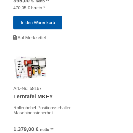
395,00
€
netto
**
470,05
€
brutto
*
In den Warenkorb
Auf Merkzettel
Art.-Nr.:
58167
Lerntafel MKEY
Rollenhebel-Positionsschalter
Maschinensicherheit
1.379,00
€
netto
**