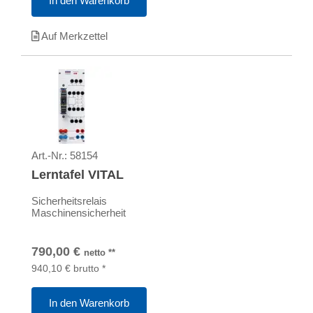
In den Warenkorb
Auf Merkzettel
Art.-Nr.:
58154
Lerntafel VITAL
Sicherheitsrelais
Maschinensicherheit
790,00
€
netto
**
940,10
€
brutto
*
In den Warenkorb