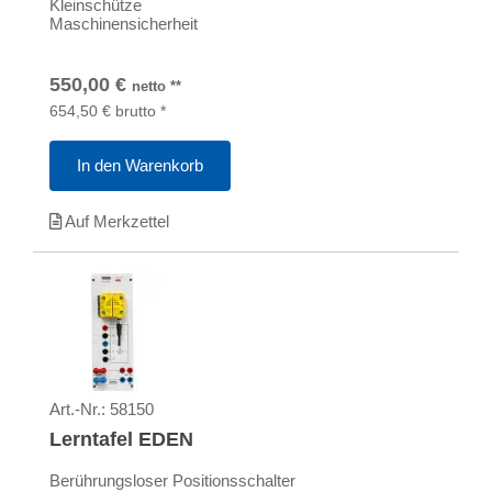
Kleinschütze
Maschinensicherheit
550,00
€
netto
**
654,50
€
brutto
*
In den Warenkorb
Auf Merkzettel
Art.-Nr.:
58150
Lerntafel EDEN
Berührungsloser Positionsschalter