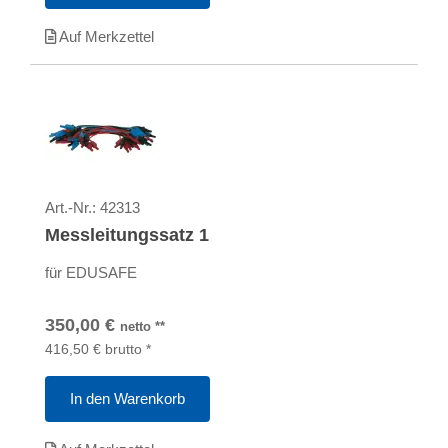
Auf Merkzettel
Art.-Nr.:
42313
Messleitungssatz 1
für EDUSAFE
350,00
€
netto
**
416,50
€
brutto
*
In den Warenkorb