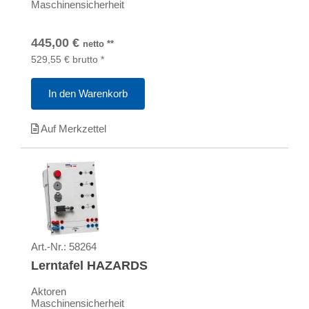
Maschinensicherheit
445,00
€
netto
**
529,55
€
brutto
*
In den Warenkorb
Auf Merkzettel
Art.-Nr.:
58264
Lerntafel HAZARDS
Aktoren
Maschinensicherheit