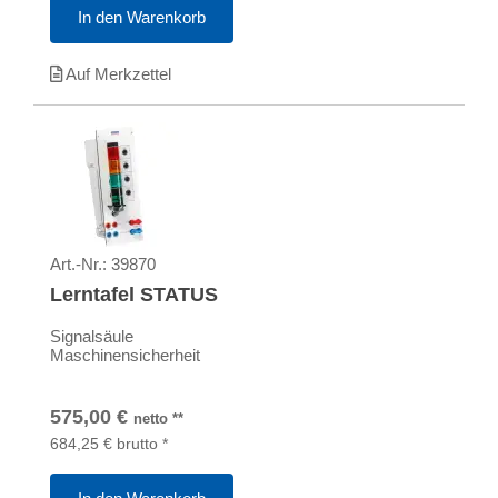
In den Warenkorb
Auf Merkzettel
Art.-Nr.:
39870
Lerntafel STATUS
Signalsäule
Maschinensicherheit
575,00
€
netto
**
684,25
€
brutto
*