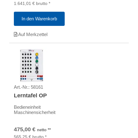
1.641,01
€
brutto
*
In den Warenkorb
Auf Merkzettel
Art.-Nr.:
58161
Lerntafel OP
Bedieneinheit
Maschinensicherheit
475,00
€
netto
**
565,25
€
brutto
*