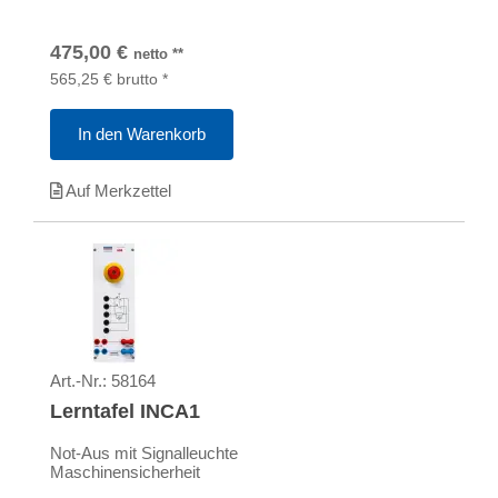
475,00
€
netto
**
565,25
€
brutto
*
In den Warenkorb
Auf Merkzettel
Art.-Nr.:
58164
Lerntafel INCA1
Not-Aus mit Signalleuchte
Maschinensicherheit