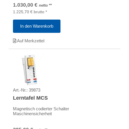
1.030,00
€
netto
**
1.225,70
€
brutto
*
In den Warenkorb
Auf Merkzettel
Art.-Nr.:
39873
Lerntafel MCS
Magnetisch codierter Schalter
Maschinensicherheit