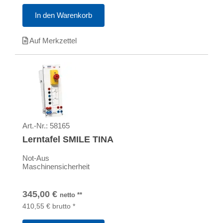
In den Warenkorb
Auf Merkzettel
Art.-Nr.:
58165
Lerntafel SMILE TINA
Not-Aus
Maschinensicherheit
345,00
€
netto
**
410,55
€
brutto
*