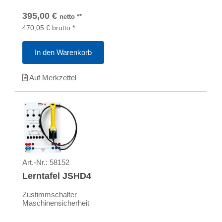
395,00
€
netto
**
470,05
€
brutto
*
In den Warenkorb
Auf Merkzettel
Art.-Nr.:
58152
Lerntafel JSHD4
Zustimmschalter
Maschinensicherheit