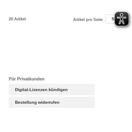
20 Artikel
50
Artikel pro Seite
T
Ar
R
S
B
Für Privatkunden
Digital-Lizenzen kündigen
Bestellung widerrufen