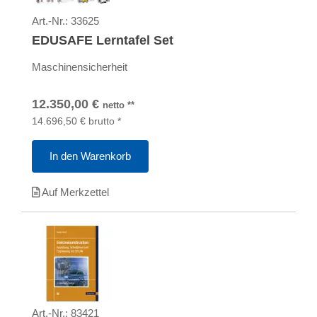
Art.-Nr.:
33625
EDUSAFE Lerntafel Set
Maschinensicherheit
12.350,00
€
netto
**
14.696,50
€
brutto
*
In den Warenkorb
Auf Merkzettel
Art.-Nr.:
83421