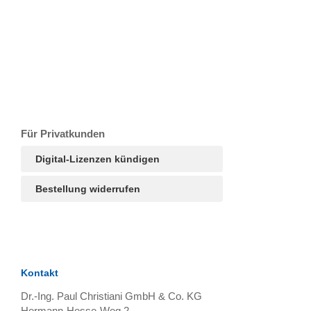
T
Ar
R
S
B
Für Privatkunden
Digital-Lizenzen kündigen
Bestellung widerrufen
Kontakt
Dr.-Ing. Paul Christiani GmbH & Co. KG
Hermann-Hesse-Weg 2