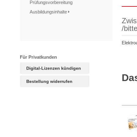
Prüfungsvorbereitung
Ausbildungsinhalte
Zwis
/bit
Elektro
Für Privatkunden
Digital-Lizenzen kündigen
Das
Bestellung widerrufen
TAGS
Artikel
RECOMMENDATIONS
SOCIAL_MEDIA
Bewertungen