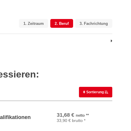
1.
Zeitraum
2.
Beruf
3.
Fachrichtung
essieren:
Sortierung
In den Warenkorb
31,68
€
netto
**
lifikationen
33,90
€
brutto
*