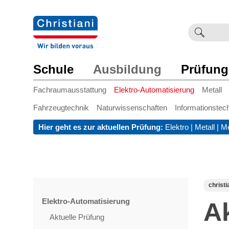
Suchb
Such
einge
Schule
Ausbildung
Prüfung
Fachraumausstattung
Elektro-Automatisierung
Metall
Fahrzeugtechnik
Naturwissenschaften
Informationstec
Hier geht es zur aktuellen Prüfung:
Elektro
|
Metall
|
Me
christi
Elektro-Automatisierung
A
Aktuelle Prüfung