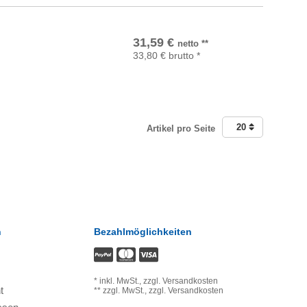
In den Warenkorb
31,59
€
netto
**
33,80
€
brutto
*
20
Artikel pro Seite
n
Bezahlmöglichkeiten
*
inkl. MwSt.,
zzgl. Versandkosten
t
**
zzgl. MwSt.,
zzgl. Versandkosten