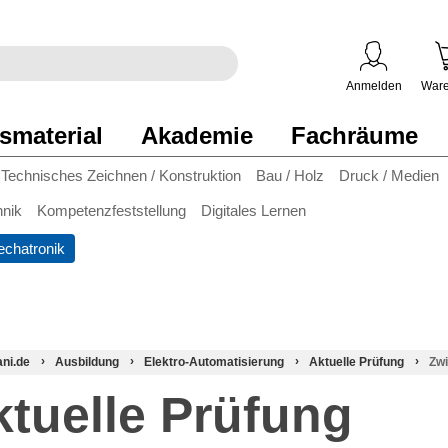
egriff
en
ben
Anmelden
Ware
smaterial
Akademie
Fachräume
Technisches Zeichnen / Konstruktion
Bau / Holz
Druck / Medien
hnik
Kompetenzfeststellung
Digitales Lernen
chatronik
ani.de
Ausbildung
Elektro-Automatisierung
Aktuelle Prüfung
Zw
ktuelle Prüfung