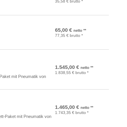
35,58
€
brutto
*
In den Warenkorb
65,00
€
netto
**
77,35
€
brutto
*
In den Warenkorb
1.545,00
€
netto
**
1.838,55
€
brutto
*
t-Paket mit Pneumatik von
In den Warenkorb
1.465,00
€
netto
**
1.743,35
€
brutto
*
ett-Paket mit Pneumatik von