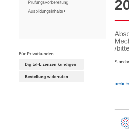
2
Prüfungsvorbereitung
Ausbildungsinhalte
Absc
Mech
/bit
Für Privatkunden
Standar
Digital-Lizenzen kündigen
Bestellung widerrufen
mehr l
TAGS
Artikel
RECOMMENDATIONS
SOCIAL_MEDIA
Bewertungen