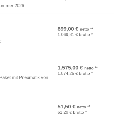
 Sommer 2026
In den Warenkorb
899,00
€
netto
**
1.069,81
€
brutto
*
C
In den Warenkorb
1.575,00
€
netto
**
1.874,25
€
brutto
*
t-Paket mit Pneumatik von
In den Warenkorb
51,50
€
netto
**
61,29
€
brutto
*