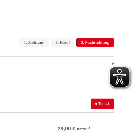
1.
Zeitraum
2.
Beruf
3.
Fachrichtung
Titel
In den Warenkorb
29,90
€
netto
**