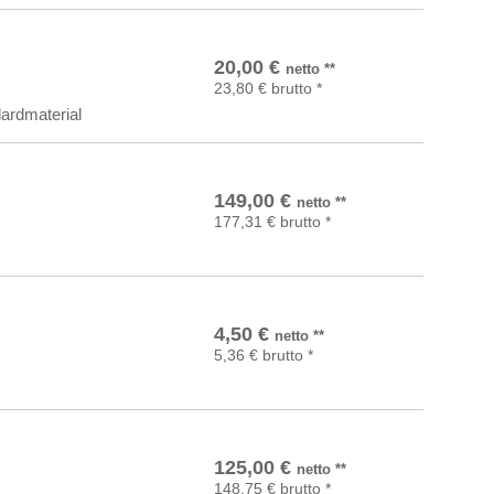
In den Warenkorb
20,00
€
netto
**
23,80
€
brutto
*
ardmaterial
In den Warenkorb
149,00
€
netto
**
177,31
€
brutto
*
In den Warenkorb
4,50
€
netto
**
5,36
€
brutto
*
In den Warenkorb
125,00
€
netto
**
148,75
€
brutto
*