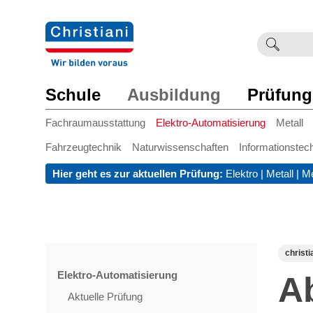
Suchb
Such
einge
Schule
Ausbildung
Prüfung
Fachraumausstattung
Elektro-Automatisierung
Metall
Fahrzeugtechnik
Naturwissenschaften
Informationstec
Hier geht es zur aktuellen Prüfung:
Elektro
|
Metall
|
Me
christi
Elektro-Automatisierung
A
Aktuelle Prüfung