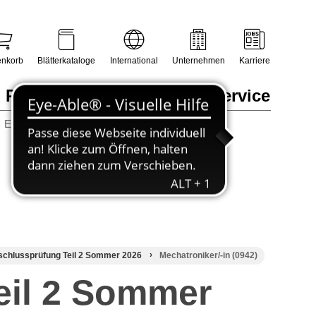
nkorb
Blätterkataloge
International
Unternehmen
Karriere
Prüfungsmanagement
Service
Erneuerbare Energien / Sanitär, Heizung, Klima
schlussprüfung Teil 2 Sommer 2026
Mechatroniker/-in (0942)
eil 2 Sommer