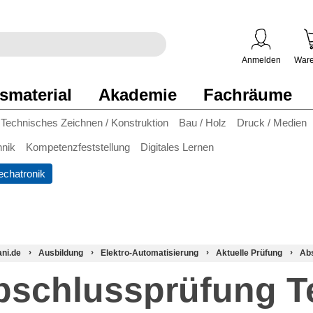
egriff
en
ben
Anmelden
Ware
smaterial
Akademie
Fachräume
Technisches Zeichnen / Konstruktion
Bau / Holz
Druck / Medien
hnik
Kompetenzfeststellung
Digitales Lernen
chatronik
ani.de
Ausbildung
Elektro-Automatisierung
Aktuelle Prüfung
Ab
bschlussprüfung T