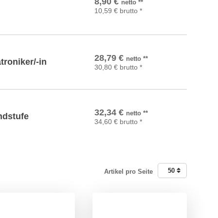
8,90
€
netto
**
10,59
€
brutto
*
In den Warenkorb
28,79
€
netto
**
roniker/-in
30,80
€
brutto
*
In den Warenkorb
32,34
€
netto
**
ndstufe
34,60
€
brutto
*
50
Artikel pro Seite