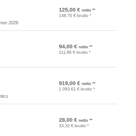
In den Warenkorb
125,00
€
netto
**
148,75
€
brutto
*
mer 2026
In den Warenkorb
94,00
€
netto
**
111,86
€
brutto
*
In den Warenkorb
919,00
€
netto
**
1.093,61
€
brutto
*
tics
In den Warenkorb
28,00
€
netto
**
33,32
€
brutto
*