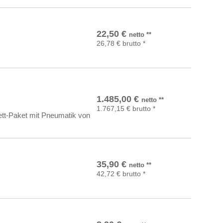
In den Warenkorb
22,50
€
netto
**
26,78
€
brutto
*
In den Warenkorb
1.485,00
€
netto
**
1.767,15
€
brutto
*
ett-Paket mit Pneumatik von
In den Warenkorb
35,90
€
netto
**
42,72
€
brutto
*
In den Warenkorb