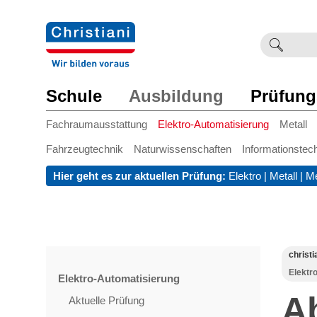
Suchb
Such
einge
Schule
Ausbildung
Prüfung
Fachraumausstattung
Elektro-Automatisierung
Metall
Fahrzeugtechnik
Naturwissenschaften
Informationstec
Hier geht es zur aktuellen Prüfung:
Elektro
|
Metall
|
Me
christi
Elektr
Elektro-Automatisierung
A
Aktuelle Prüfung