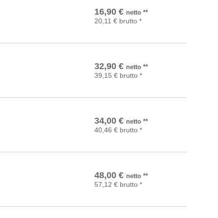
In den Warenkorb
16,90
€
netto
**
20,11
€
brutto
*
In den Warenkorb
32,90
€
netto
**
39,15
€
brutto
*
In den Warenkorb
34,00
€
netto
**
40,46
€
brutto
*
In den Warenkorb
48,00
€
netto
**
57,12
€
brutto
*