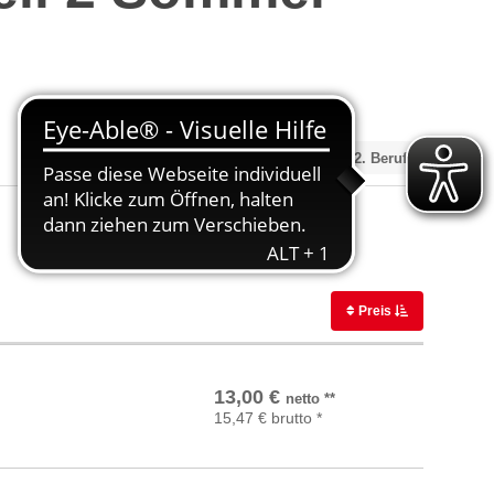
1.
Zeitraum
2.
Beruf
Preis
In den Warenkorb
13,00
€
netto
**
15,47
€
brutto
*