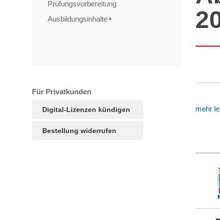
Prüfungsvorbereitung
2
Ausbildungsinhalte
Für Privatkunden
mehr l
Digital-Lizenzen kündigen
Bestellung widerrufen
TAGS
Artikel
RECOMMENDATIONS
SOCIAL_MEDIA
Bewertungen