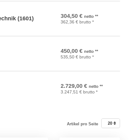
In den Warenkorb
304,50
€
netto
**
echnik (1601)
362,36
€
brutto
*
In den Warenkorb
450,00
€
netto
**
535,50
€
brutto
*
In den Warenkorb
2.729,00
€
netto
**
3.247,51
€
brutto
*
20
Artikel pro Seite