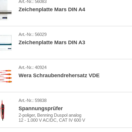
Art.-Nr.:
56083
Zeichenplatte Mars DIN A4
Art.-Nr.:
56029
Zeichenplatte Mars DIN A3
Art.-Nr.:
40924
Wera Schraubendrehersatz VDE
Art.-Nr.:
59838
Spannungsprüfer
2-poliger, Benning Duspol analog
12 - 1.000 V AC/DC, CAT IV 600 V