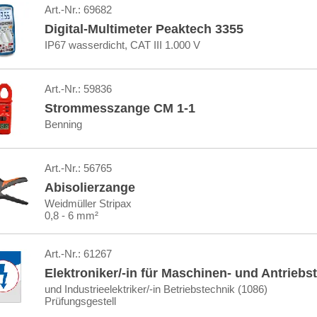
Art.-Nr.:
69682
Digital-Multimeter Peaktech 3355
IP67 wasserdicht, CAT III 1.000 V
Art.-Nr.:
59836
Strommesszange CM 1-1
Benning
Art.-Nr.:
56765
Abisolierzange
Weidmüller Stripax
0,8 - 6 mm²
Art.-Nr.:
61267
Elektroniker/-in für Maschinen- und Antriebs
und Industrieelektriker/-in Betriebstechnik (1086)
Prüfungsgestell