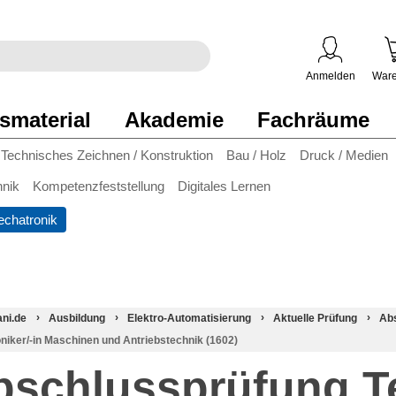
egriff
en
ben
Anmelden
Ware
smaterial
Akademie
Fachräume
Technisches Zeichnen / Konstruktion
Bau / Holz
Druck / Medien
hnik
Kompetenzfeststellung
Digitales Lernen
chatronik
ani.de
Ausbildung
Elektro-Automatisierung
Aktuelle Prüfung
Ab
oniker/-in Maschinen und Antriebstechnik (1602)
bschlussprüfung T