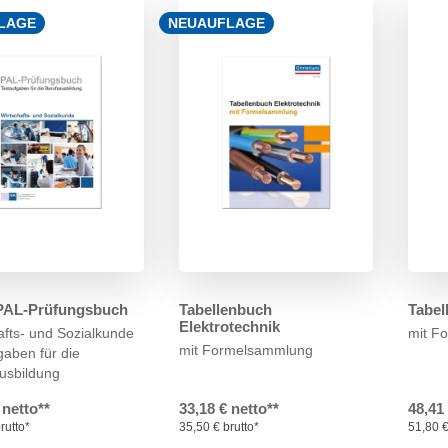
LAGE
NEUAUFLAGE
PAL-Prüfungsbuch
Tabellenbuch
Tabel
Elektrotechnik
afts- und Sozialkunde
mit F
mit Formelsammlung
gaben für die
usbildung
 netto**
33,18 € netto**
48,41
rutto*
35,50 € brutto*
51,80 €