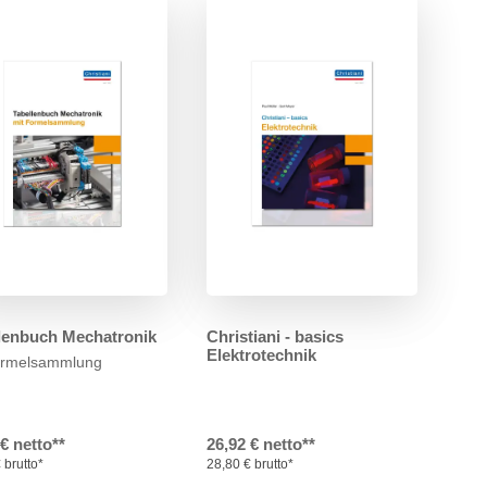
lenbuch Mechatronik
Christiani - basics
Elektrotechnik
ormelsammlung
 € netto**
26,92 € netto**
 brutto*
28,80 € brutto*