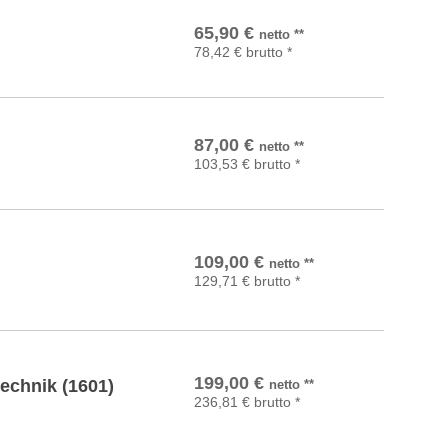
In den Warenkorb
65,90
€
netto
**
78,42
€
brutto
*
In den Warenkorb
87,00
€
netto
**
103,53
€
brutto
*
In den Warenkorb
109,00
€
netto
**
129,71
€
brutto
*
In den Warenkorb
199,00
€
technik (1601)
netto
**
236,81
€
brutto
*