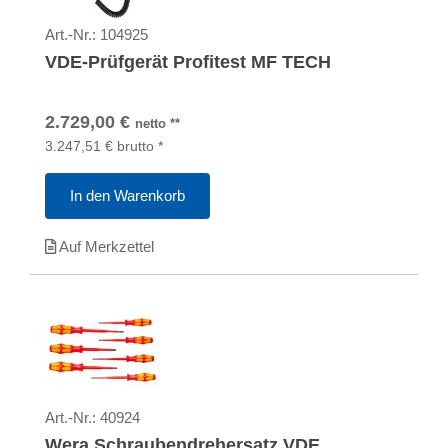
Art.-Nr.:
104925
VDE-Prüfgerät Profitest MF TECH
2.729,00
€
netto
**
3.247,51
€
brutto
*
In den Warenkorb
Auf Merkzettel
Art.-Nr.:
40924
Wera Schraubendrehersatz VDE