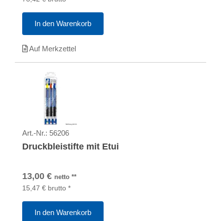
In den Warenkorb
Auf Merkzettel
Art.-Nr.:
56206
Druckbleistifte mit Etui
13,00
€
netto
**
15,47
€
brutto
*
In den Warenkorb