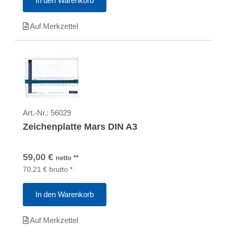
In den Warenkorb
Auf Merkzettel
Art.-Nr.:
56029
Zeichenplatte Mars DIN A3
59,00
€
netto
**
70,21
€
brutto
*
In den Warenkorb
Auf Merkzettel