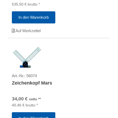
535,50
€
brutto
*
In den Warenkorb
Auf Merkzettel
Art.-Nr.:
56074
Zeichenkopf Mars
34,00
€
netto
**
40,46
€
brutto
*