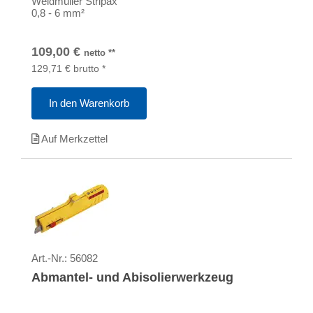
Weidmüller Stripax
0,8 - 6 mm²
109,00
€
netto
**
129,71
€
brutto
*
In den Warenkorb
Auf Merkzettel
Art.-Nr.:
56082
Abmantel- und Abisolierwerkzeug