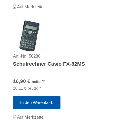
Auf Merkzettel
Art.-Nr.:
58280
Schulrechner Casio FX-82MS
16,90
€
netto
**
20,11
€
brutto
*
In den Warenkorb
Auf Merkzettel