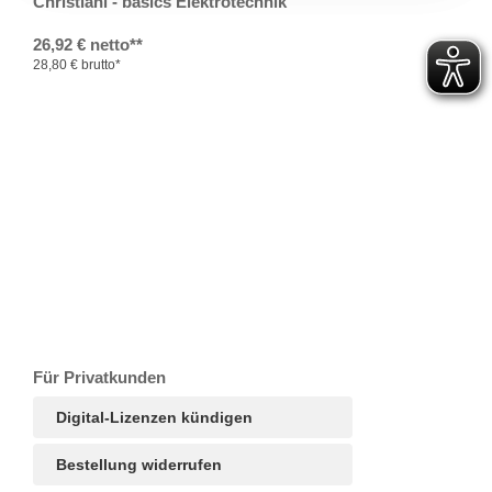
Christiani - basics Elektrotechnik
26,92 € netto**
28,80 € brutto*
T
Ar
R
S
B
Für Privatkunden
Digital-Lizenzen kündigen
Bestellung widerrufen