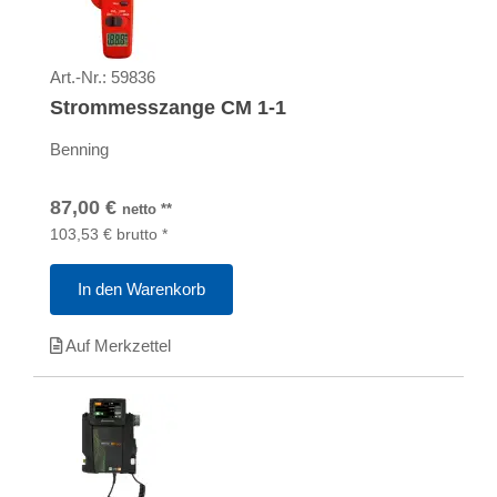
Art.-Nr.:
59836
Strommesszange CM 1-1
Benning
87,00
€
netto
**
103,53
€
brutto
*
In den Warenkorb
Auf Merkzettel