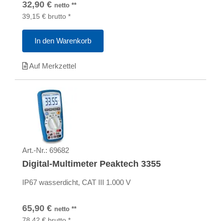
32,90
€
netto
**
39,15
€
brutto
*
In den Warenkorb
Auf Merkzettel
Art.-Nr.:
69682
Digital-Multimeter Peaktech 3355
IP67 wasserdicht, CAT III 1.000 V
65,90
€
netto
**
78,42
€
brutto
*