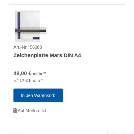
Art.-Nr.:
56083
Zeichenplatte Mars DIN A4
48,00
€
netto
**
57,12
€
brutto
*
In den Warenkorb
Auf Merkzettel