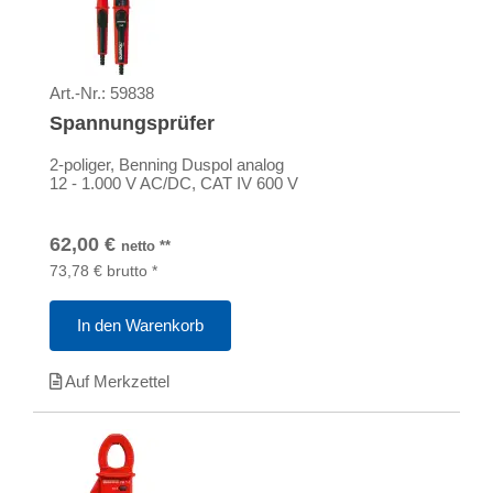
Art.-Nr.:
59838
Spannungsprüfer
2-poliger, Benning Duspol analog
12 - 1.000 V AC/DC, CAT IV 600 V
62,00
€
netto
**
73,78
€
brutto
*
In den Warenkorb
Auf Merkzettel