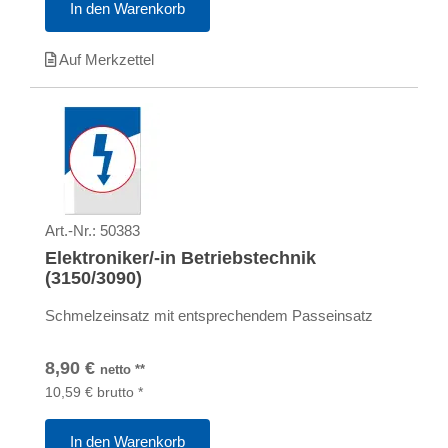
In den Warenkorb
Auf Merkzettel
Art.-Nr.:
50383
Elektroniker/-in Betriebstechnik
(3150/3090)
Schmelzeinsatz mit entsprechendem Passeinsatz
8,90
€
netto
**
10,59
€
brutto
*
In den Warenkorb