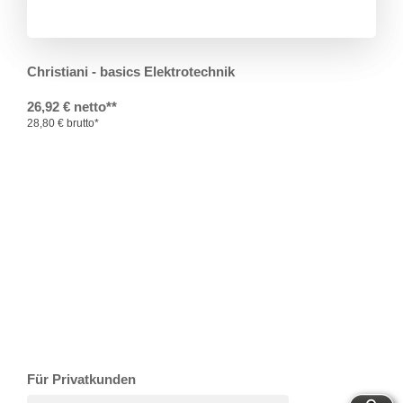
Christiani - basics Elektrotechnik
26,92 € netto**
28,80 € brutto*
T
Ar
R
S
B
Für Privatkunden