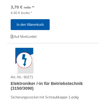
3,70
€
netto
**
4,40
€
brutto
*
In den Warenkorb
Auf Merkzettel
Art.-Nr.:
60271
Elektroniker /-in für Betriebstechnik
(3150/3090)
Sicherungssockel mit Schraubkappe 1-polig