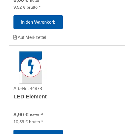
netto
**
9,52
€
brutto
*
In den Warenkorb
Auf Merkzettel
Art.-Nr.:
44878
LED Element
8,90
€
netto
**
10,59
€
brutto
*