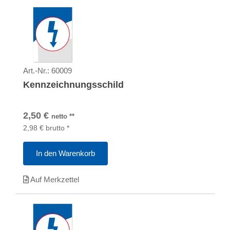
Art.-Nr.:
60009
Kennzeichnungsschild
2,50
€
netto
**
2,98
€
brutto
*
In den Warenkorb
Auf Merkzettel