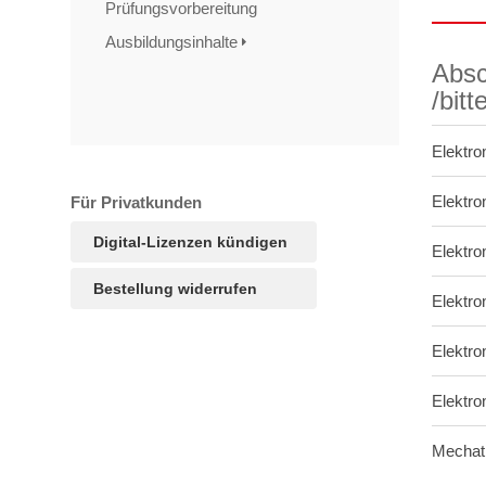
Prüfungsvorbereitung
Ausbildungsinhalte
Absc
/bit
Elektro
Elektro
Für Privatkunden
Digital-Lizenzen kündigen
Elektro
Bestellung widerrufen
Elektro
Elektro
TAGS
Artikel
RECOMMENDATIONS
SOCIAL_MEDIA
Bewertungen
Elektro
Mechatr