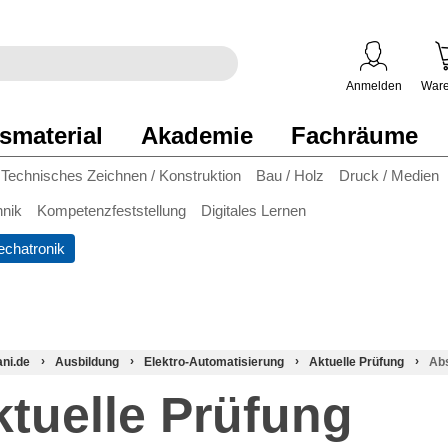
egriff
en
ben
Anmelden
Ware
smaterial
Akademie
Fachräume
Technisches Zeichnen / Konstruktion
Bau / Holz
Druck / Medien
hnik
Kompetenzfeststellung
Digitales Lernen
chatronik
ani.de
Ausbildung
Elektro-Automatisierung
Aktuelle Prüfung
Ab
ktuelle Prüfung