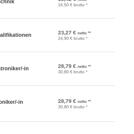
chnik
16,50
€
brutto
*
In den Warenkorb
23,27
€
netto
**
lifikationen
24,90
€
brutto
*
In den Warenkorb
28,79
€
netto
**
roniker/-in
30,80
€
brutto
*
In den Warenkorb
28,79
€
niker/-in
netto
**
30,80
€
brutto
*
In den Warenkorb