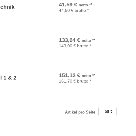
In den Warenkorb
41,59
€
netto
**
chnik
44,50
€
brutto
*
In den Warenkorb
133,64
€
netto
**
143,00
€
brutto
*
In den Warenkorb
151,12
€
netto
**
 1 & 2
161,70
€
brutto
*
50
Artikel pro Seite