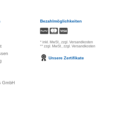
n
Bezahlmöglichkeiten
*
inkl. MwSt.,
zzgl. Versandkosten
t
**
zzgl. MwSt.,
zzgl. Versandkosten
ssen
Unsere Zertifikate
g
ons GmbH