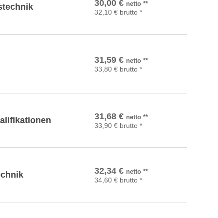
30,00
€
netto
**
stechnik
32,10
€
brutto
*
In den Warenkorb
31,59
€
netto
**
33,80
€
brutto
*
In den Warenkorb
31,68
€
netto
**
lifikationen
33,90
€
brutto
*
In den Warenkorb
32,34
€
netto
**
chnik
34,60
€
brutto
*