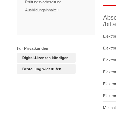
Prüfungsvorbereitung
Ausbildungsinhalte
Absc
/bit
Elektro
Elektro
Für Privatkunden
Digital-Lizenzen kündigen
Elektro
Bestellung widerrufen
Elektro
Elektro
TAGS
Artikel
RECOMMENDATIONS
SOCIAL_MEDIA
Bewertungen
Elektro
Mechatr