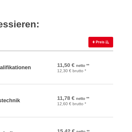
essieren:
Preis
In den Warenkorb
11,50
€
netto
**
lifikationen
12,30
€
brutto
*
In den Warenkorb
11,78
€
netto
**
stechnik
12,60
€
brutto
*
In den Warenkorb
15,42
€
netto
**