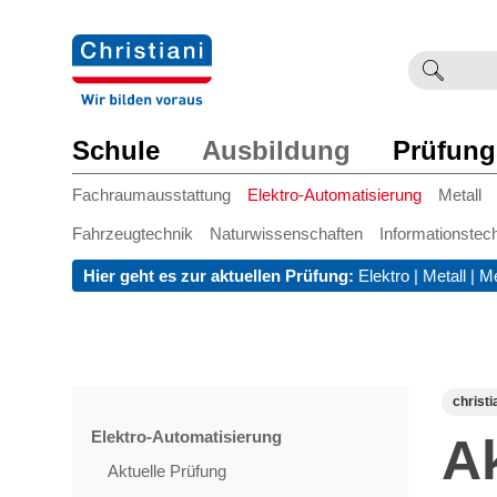
Suchb
Such
einge
Schule
Ausbildung
Prüfung
Fachraumausstattung
Elektro-Automatisierung
Metall
Fahrzeugtechnik
Naturwissenschaften
Informationstec
Hier geht es zur aktuellen Prüfung:
Elektro
|
Metall
|
Me
christi
Elektro-Automatisierung
A
Aktuelle Prüfung