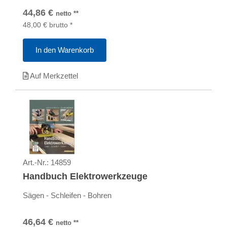
44,86
€
netto
**
48,00
€
brutto
*
In den Warenkorb
Auf Merkzettel
Art.-Nr.:
14859
Handbuch Elektrowerkzeuge
Sägen - Schleifen - Bohren
46,64
€
netto
**