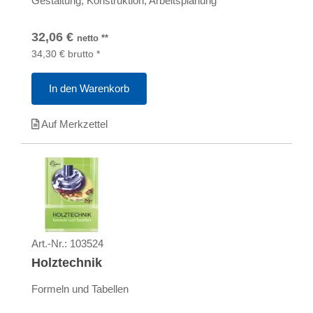
Gestaltung, Konstruktion, Arbeitsplanung
32,06
€
netto
**
34,30
€
brutto
*
In den Warenkorb
Auf Merkzettel
Art.-Nr.:
103524
Holztechnik
Formeln und Tabellen