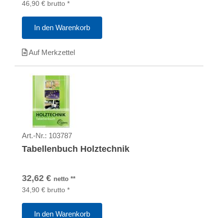
46,90
€
brutto
*
In den Warenkorb
Auf Merkzettel
Art.-Nr.:
103787
Tabellenbuch Holztechnik
32,62
€
netto
**
34,90
€
brutto
*
In den Warenkorb