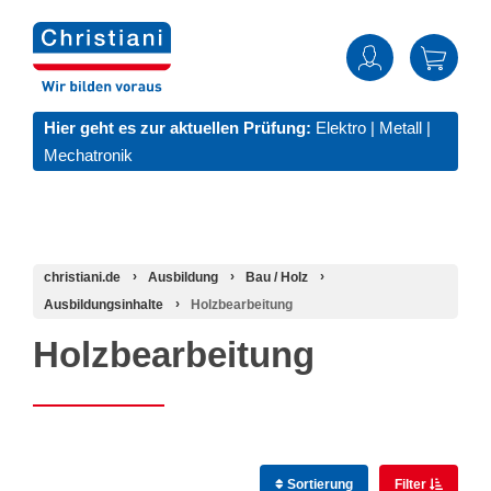
Hier geht es zur aktuellen Prüfung:
Elektro
|
Metall
|
Mechatronik
christiani.de
Ausbildung
Bau / Holz
Ausbildungsinhalte
Holzbearbeitung
Holzbearbeitung
Sortierung
Filter