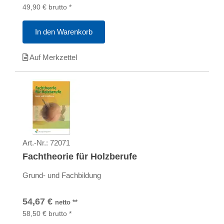
49,90
€
brutto
*
In den Warenkorb
Auf Merkzettel
Art.-Nr.:
72071
Fachtheorie für Holzberufe
Grund- und Fachbildung
54,67
€
netto
**
58,50
€
brutto
*