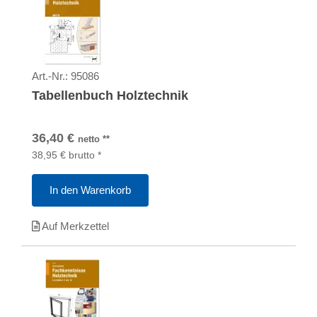
Art.-Nr.:
95086
Tabellenbuch Holztechnik
36,40
€
netto
**
38,95
€
brutto
*
In den Warenkorb
Auf Merkzettel