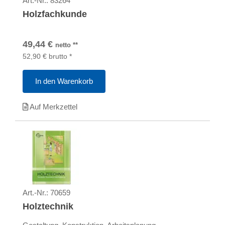
Art.-Nr.:
83264
Holzfachkunde
49,44
€
netto
**
52,90
€
brutto
*
In den Warenkorb
Auf Merkzettel
Art.-Nr.:
70659
Holztechnik