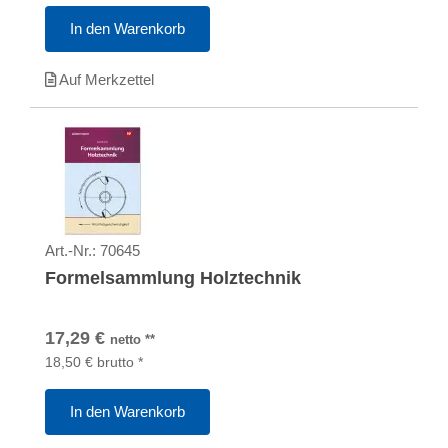
In den Warenkorb
Auf Merkzettel
Art.-Nr.:
70645
Formelsammlung Holztechnik
17,29
€
netto
**
18,50
€
brutto
*
In den Warenkorb