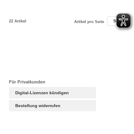
22 Artikel
50
Artikel pro Seite
T
Ar
R
S
B
Für Privatkunden
Digital-Lizenzen kündigen
Bestellung widerrufen