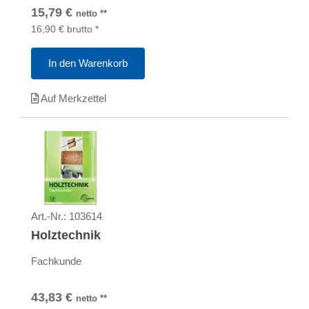
15,79
€
netto
**
16,90
€
brutto
*
In den Warenkorb
Auf Merkzettel
Art.-Nr.:
103614
Holztechnik
Fachkunde
43,83
€
netto
**