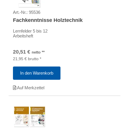
Art.-Nr.:
95536
Fachkenntnisse Holztechnik
Lernfelder 5 bis 12
Arbeitsheft
20,51
€
netto
**
21,95
€
brutto
*
In den Warenkorb
Auf Merkzettel