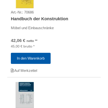
Art.-Nr.:
70686
Handbuch der Konstruktion
Möbel und Einbauschränke
42,06
€
netto
**
45,00
€
brutto
*
In den Warenkorb
Auf Merkzettel