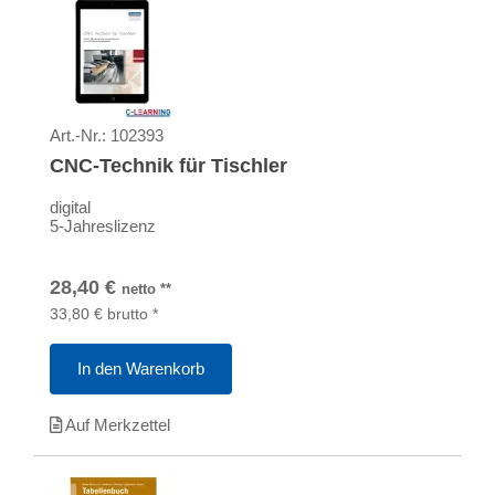
Art.-Nr.:
102393
CNC-Technik für Tischler
digital
5-Jahreslizenz
28,40
€
netto
**
33,80
€
brutto
*
In den Warenkorb
Auf Merkzettel