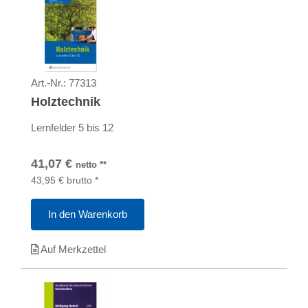
Art.-Nr.:
77313
Holztechnik
Lernfelder 5 bis 12
41,07
€
netto
**
43,95
€
brutto
*
In den Warenkorb
Auf Merkzettel