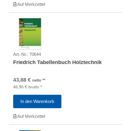
Auf Merkzettel
Art.-Nr.:
70644
Friedrich Tabellenbuch Holztechnik
43,88
€
netto
**
46,95
€
brutto
*
In den Warenkorb
Auf Merkzettel