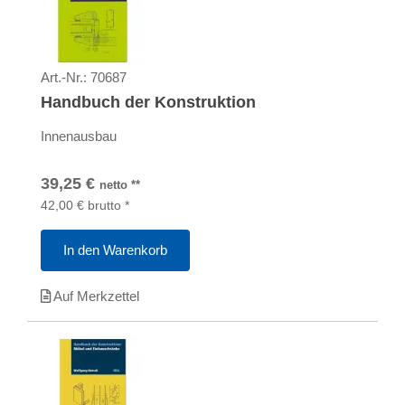
Art.-Nr.:
70687
Handbuch der Konstruktion
Innenausbau
39,25
€
netto
**
42,00
€
brutto
*
In den Warenkorb
Auf Merkzettel