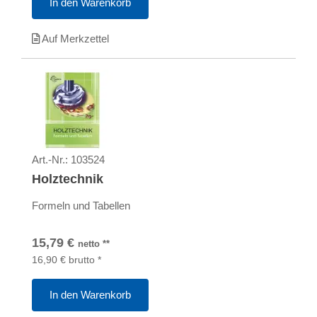
In den Warenkorb
Auf Merkzettel
Art.-Nr.:
103524
Holztechnik
Formeln und Tabellen
15,79
€
netto
**
16,90
€
brutto
*
In den Warenkorb