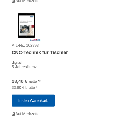
Auf Merkzettel
Art.-Nr.:
102393
CNC-Technik für Tischler
digital
5-Jahreslizenz
28,40
€
netto
**
33,80
€
brutto
*
In den Warenkorb
Auf Merkzettel