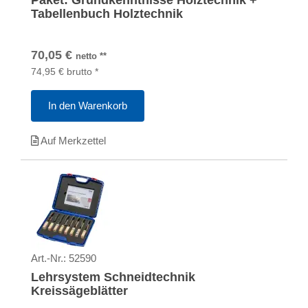
Paket: Grundkenntnisse Holztechnik +
Tabellenbuch Holztechnik
70,05
€
netto
**
74,95
€
brutto
*
In den Warenkorb
Auf Merkzettel
Art.-Nr.:
52590
Lehrsystem Schneidtechnik
Kreissägeblätter