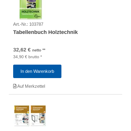
Art.-Nr.:
103787
Tabellenbuch Holztechnik
32,62
€
netto
**
34,90
€
brutto
*
In den Warenkorb
Auf Merkzettel