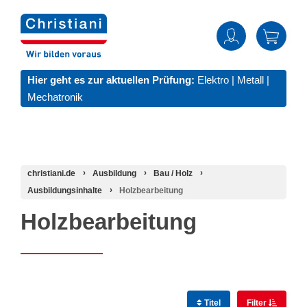
Hier geht es zur aktuellen Prüfung:
Elektro
|
Metall
|
Mechatronik
christiani.de
Ausbildung
Bau / Holz
Ausbildungsinhalte
Holzbearbeitung
Holzbearbeitung
Titel
Filter