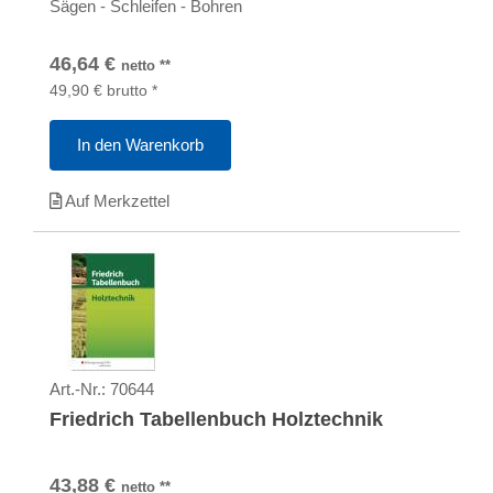
Sägen - Schleifen - Bohren
46,64
€
netto
**
49,90
€
brutto
*
In den Warenkorb
Auf Merkzettel
Art.-Nr.:
70644
Friedrich Tabellenbuch Holztechnik
43,88
€
netto
**