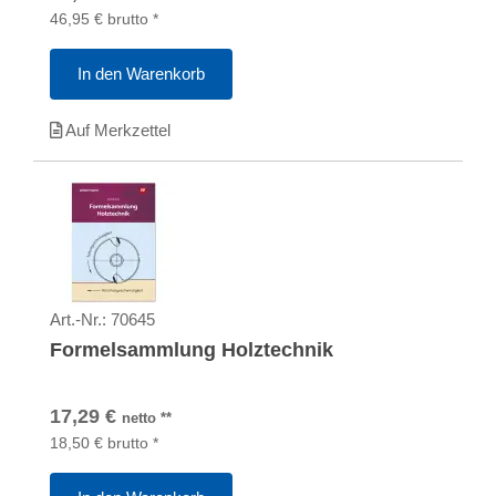
46,95
€
brutto
*
In den Warenkorb
Auf Merkzettel
Art.-Nr.:
70645
Formelsammlung Holztechnik
17,29
€
netto
**
18,50
€
brutto
*