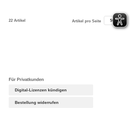
22 Artikel
50
Artikel pro Seite
T
Ar
R
S
B
Für Privatkunden
Digital-Lizenzen kündigen
Bestellung widerrufen