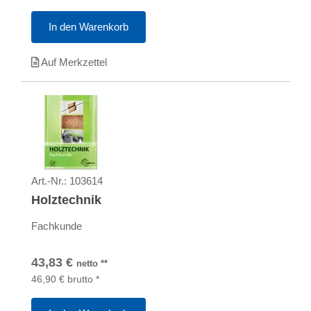
In den Warenkorb
Auf Merkzettel
Art.-Nr.:
103614
Holztechnik
Fachkunde
43,83
€
netto
**
46,90
€
brutto
*