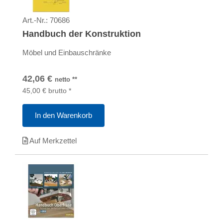
Art.-Nr.:
70686
Handbuch der Konstruktion
Möbel und Einbauschränke
42,06
€
netto
**
45,00
€
brutto
*
In den Warenkorb
Auf Merkzettel