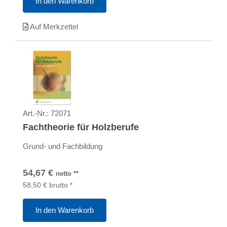
In den Warenkorb
Auf Merkzettel
Art.-Nr.:
72071
Fachtheorie für Holzberufe
Grund- und Fachbildung
54,67
€
netto
**
58,50
€
brutto
*
In den Warenkorb