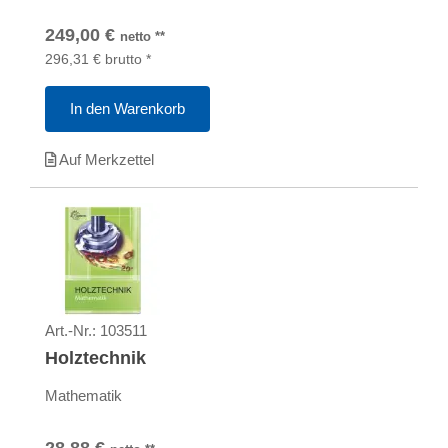
249,00
€
netto
**
296,31
€
brutto
*
In den Warenkorb
Auf Merkzettel
Art.-Nr.:
103511
Holztechnik
Mathematik