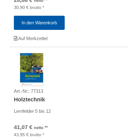
28,88
€
netto
**
30,90
€
brutto
*
In den Warenkorb
Auf Merkzettel
Art.-Nr.:
77313
Holztechnik
Lernfelder 5 bis 12
41,07
€
netto
**
43,95
€
brutto
*