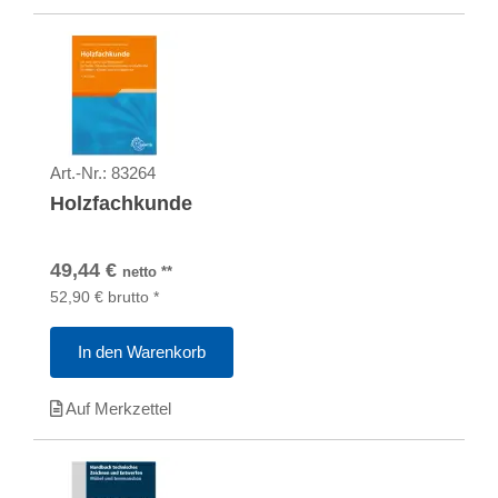
Art.-Nr.:
83264
Holzfachkunde
49,44
€
netto
**
52,90
€
brutto
*
In den Warenkorb
Auf Merkzettel