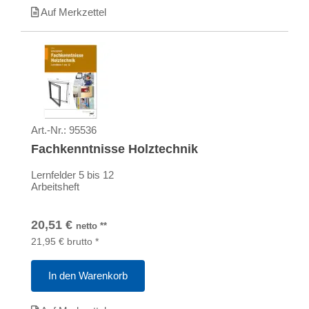
Auf Merkzettel
Art.-Nr.:
95536
Fachkenntnisse Holztechnik
Lernfelder 5 bis 12
Arbeitsheft
20,51
€
netto
**
21,95
€
brutto
*
In den Warenkorb