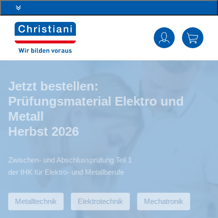
Jetzt bestellen:
Prüfungsmaterial Elektro und
Metall
Herbst 2026
Zwischen- und Abschlussprüfung Teil 1
der IHK für Elektro- und Metallberufe
Metalltechnik
Elektrotechnik
Mechatronik