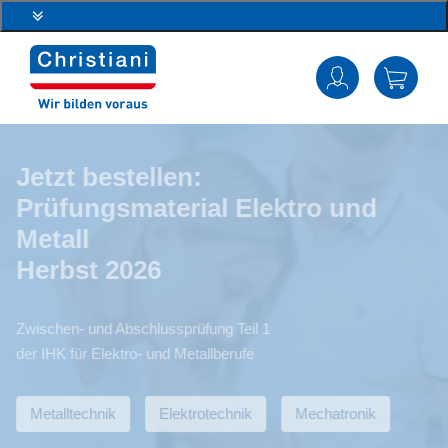
Jetzt bestellen:
Prüfungsmaterial Elektro und
Metall
Herbst 2026
Zwischen- und Abschlussprüfung Teil 1
der IHK für Elektro- und Metallberufe
Metalltechnik
Elektrotechnik
Mechatronik